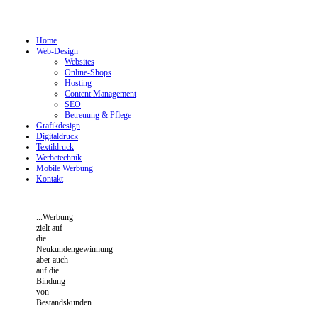
Home
Web-Design
Websites
Online-Shops
Hosting
Content Management
SEO
Betreuung & Pflege
Grafikdesign
Digitaldruck
Textildruck
Werbetechnik
Mobile Werbung
Kontakt
...Werbung
zielt auf
die
Neukundengewinnung
aber auch
auf die
Bindung
von
Bestandskunden.