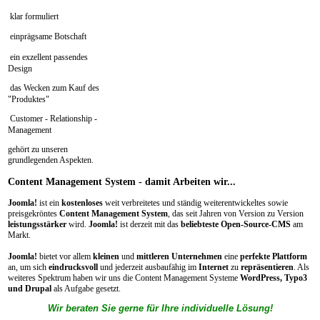
klar formuliert
einprägsame Botschaft
ein exzellent passendes
Design
das Wecken zum Kauf des
"Produktes"
Customer - Relationship -
Management
gehört zu unseren
grundlegenden Aspekten.
Content
Management System - damit Arbeiten wir...
Joomla!
ist ein
kostenloses
weit verbreitetes und ständig weiterentwickeltes sowie
preisgekröntes
Content Management System
, das seit Jahren von Version zu Version
leistungsstärker
wird.
Joomla!
ist derzeit mit das
beliebteste Open-Source-CMS
am
Markt.
Joomla!
bietet vor allem
kleinen
und
mittleren Unternehmen
eine
perfekte Plattform
an, um sich
eindrucksvoll
und jederzeit ausbaufähig im
Internet
zu
repräsentieren
. Als
weiteres Spektrum haben wir uns die Content Management Systeme
WordPress, Typo3
und Drupal
als Aufgabe gesetzt.
Wir beraten Sie gerne für Ihre individuelle Lösung!