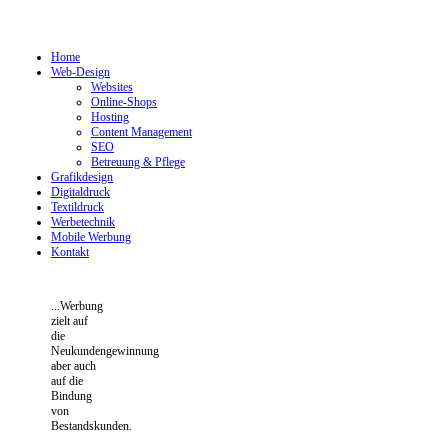
Home
Web-Design
Websites
Online-Shops
Hosting
Content Management
SEO
Betreuung & Pflege
Grafikdesign
Digitaldruck
Textildruck
Werbetechnik
Mobile Werbung
Kontakt
...Werbung
zielt auf
die
Neukundengewinnung
aber auch
auf die
Bindung
von
Bestandskunden.